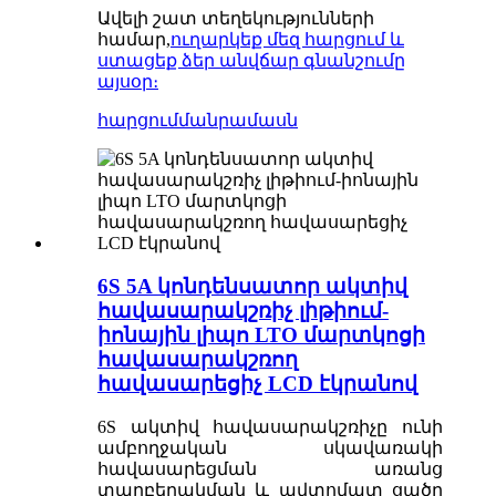
Ավելի շատ տեղեկությունների
համար,
ուղարկեք մեզ հարցում և
ստացեք ձեր անվճար գնանշումը
այսօր։
հարցում
մանրամասն
6S 5A կոնդենսատոր ակտիվ
հավասարակշռիչ լիթիում-
իոնային լիպո LTO մարտկոցի
հավասարակշռող
հավասարեցիչ LCD էկրանով
6S ակտիվ հավասարակշռիչը ունի
ամբողջական սկավառակի
հավասարեցման առանց
տարբերակման և ավտոմատ ցածր