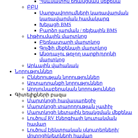
Պնևմատիկ եռակցման մեքենա
ԲԲՍ
Սարքավորումների կառավարման
կառավարման համակարգ
Խելացի BMS
Բարձր լարման / ռելեային BMS
Լիթիումային մարտկոց
Բեռնատարի մարտկոց
Գոլֆի մեքենայի մարտկոց
Անօդաչու թռչող սարքի/դրոնի
մարտկոց
Արևային վահանակ
Նորություններ
Ընկերության նորություններ
Արտադրանքի նորություններ
Արդյունաբերական նորություններ
Գիտելիքների բազա
Մարտկոցի հավասարեցիչ
Մարտկոցի տարողության չափիչ
Մարտկոցի կետային եռակցման մեքենա
Լուծում RV էներգիայի կուտակման
համար
Լուծում էլեկտրական սկուտերների/
մոտոցիկլետների համար