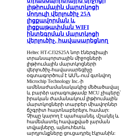
տրանսպորտային միջոցի
լիթիումային մարտկոցի
մոդուլի վերլուծիչ 25A
լիցքավորման և
լիցքաթափման WIFI
ինտեգրման մարտկոցի
վերլուծիչ, հավասարեցնող
Heltec HT-CJ32S25A նոր էներգիայի
տրանսպորտային միջոցների
լիթիումային մարտկոցների
վերլուծիչ-հավասարեցիչը
օգտագործում է ԱՄՆ-ում գտնվող
Microchip Technology Inc.-ի
ամենաժամանակակից մեծածավալ
և բարձր արագությամբ MCU չիպերը՝
իրական ժամանակում լիթիումային
մարտկոցների տարբեր միավորներ
ճշգրիտ հայտնաբերելու համար:
Չիպը կարող է պահպանել, մշակել և
համեմատել հավաքված լարման
տվյալները, այնուհետև
արդյունքները ցուցադրել էկրանին: