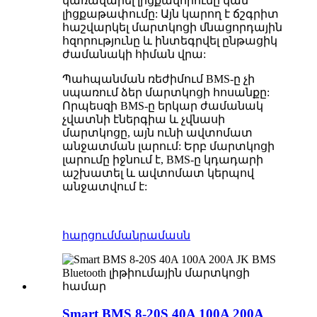
կառավարել լիցքավորումը կամ
լիցքաթափումը: Այն կարող է ճշգրիտ
հաշվարկել մարտկոցի մնացորդային
հզորությունը և ինտեգրվել ընթացիկ
ժամանակի հիման վրա:
Պահպանման ռեժիմում BMS-ը չի
սպառում ձեր մարտկոցի հոսանքը:
Որպեսզի BMS-ը երկար ժամանակ
չվատնի էներգիա և չվնասի
մարտկոցը, այն ունի ավտոմատ
անջատման լարում: Երբ մարտկոցի
լարումը իջնում ​​է, BMS-ը կդադարի
աշխատել և ավտոմատ կերպով
անջատվում է:
հարցում
մանրամասն
Smart BMS 8-20S 40A 100A 200A