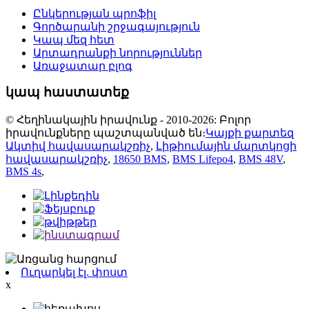
Ընկերության պրոֆիլ
Գործարանի շրջագայություն
Կապ մեզ հետ
Արտադրանքի նորություններ
Առաջատար բլոգ
կապ հաստատեք
© Հեղինակային իրավունք - 2010-2026: Բոլոր
իրավունքները պաշտպանված են։
Կայքի քարտեզ
Ակտիվ հավասարակշռիչ
,
Լիթիումային մարտկոցի
հավասարակշռիչ
,
18650 BMS
,
BMS Lifepo4
,
BMS 48V
,
BMS 4s
,
Ուղարկել էլ. փոստ
x