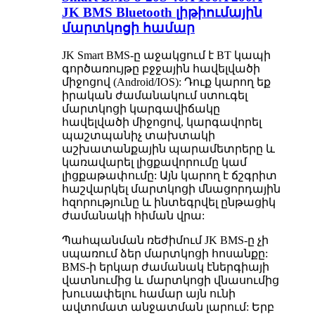
JK BMS Bluetooth լիթիումային
մարտկոցի համար
JK Smart BMS-ը աջակցում է BT կապի
գործառույթը բջջային հավելվածի
միջոցով (Android/IOS): Դուք կարող եք
իրական ժամանակում ստուգել
մարտկոցի կարգավիճակը
հավելվածի միջոցով, կարգավորել
պաշտպանիչ տախտակի
աշխատանքային պարամետրերը և
կառավարել լիցքավորումը կամ
լիցքաթափումը: Այն կարող է ճշգրիտ
հաշվարկել մարտկոցի մնացորդային
հզորությունը և ինտեգրվել ընթացիկ
ժամանակի հիման վրա:
Պահպանման ռեժիմում JK BMS-ը չի
սպառում ձեր մարտկոցի հոսանքը:
BMS-ի երկար ժամանակ էներգիայի
վատնումից և մարտկոցի վնասումից
խուսափելու համար այն ունի
ավտոմատ անջատման լարում: Երբ