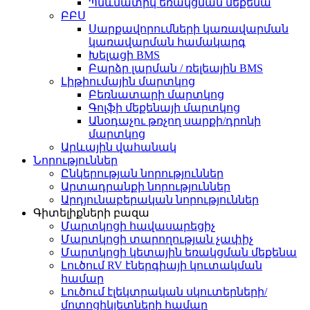
Պնևմատիկ եռակցման մեքենա
ԲԲՍ
Սարքավորումների կառավարման
կառավարման համակարգ
Խելացի BMS
Բարձր լարման / ռելեային BMS
Լիթիումային մարտկոց
Բեռնատարի մարտկոց
Գոլֆի մեքենայի մարտկոց
Անօդաչու թռչող սարքի/դրոնի
մարտկոց
Արևային վահանակ
Նորություններ
Ընկերության նորություններ
Արտադրանքի նորություններ
Արդյունաբերական նորություններ
Գիտելիքների բազա
Մարտկոցի հավասարեցիչ
Մարտկոցի տարողության չափիչ
Մարտկոցի կետային եռակցման մեքենա
Լուծում RV էներգիայի կուտակման
համար
Լուծում էլեկտրական սկուտերների/
մոտոցիկլետների համար