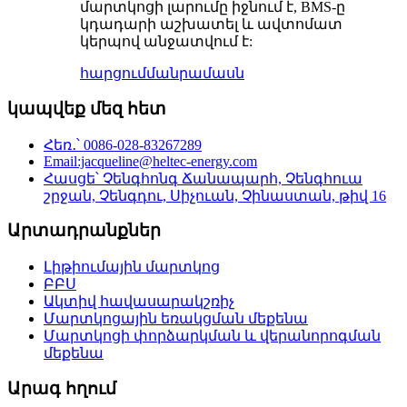
մարտկոցի լարումը իջնում ​​է, BMS-ը
կդադարի աշխատել և ավտոմատ
կերպով անջատվում է:
հարցում
մանրամասն
կապվեք մեզ հետ
Հեռ․՝ 0086-028-83267289
Email:jacqueline@heltec-energy.com
Հասցե՝ Չենգհոնգ Ճանապարհ, Չենգհուա
շրջան, Չենգդու, Սիչուան, Չինաստան, թիվ 16
Արտադրանքներ
Լիթիումային մարտկոց
ԲԲՍ
Ակտիվ հավասարակշռիչ
Մարտկոցային եռակցման մեքենա
Մարտկոցի փորձարկման և վերանորոգման
մեքենա
Արագ հղում