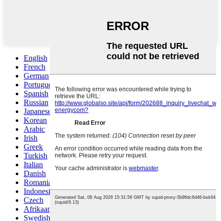
English
French
German
Portuguese
Spanish
Russian
Japanese
Korean
Arabic
Irish
Greek
Turkish
Italian
Danish
Romanian
Indonesian
Czech
Afrikaans
Swedish