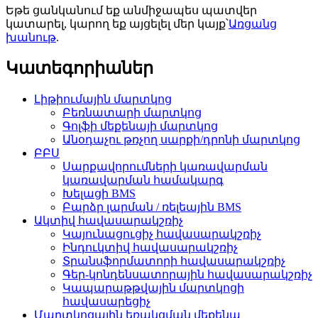
Եթե ​​ցանկանում եք անմիջապես պատվեր
կատարել, կարող եք այցելել մեր կայք՝
Առցանց
խանութ
.
Կատեգորիաներ
Լիթիումային մարտկոց
Բեռնատարի մարտկոց
Գոլֆի մեքենայի մարտկոց
Անօդաչու թռչող սարքի/դրոնի մարտկոց
ԲԲՍ
Սարքավորումների կառավարման
կառավարման համակարգ
Խելացի BMS
Բարձր լարման / ռելեային BMS
Ակտիվ հավասարակշռիչ
Կայունացուցիչ հավասարակշռիչ
Ինդուկտիվ հավասարակշռիչ
Տրանսֆորմատորի հավասարակշռիչ
Գեր-կոնդենսատորային հավասարակշռիչ
Կապարաթթվային մարտկոցի
հավասարեցիչ
Մարտկոցային եռակցման մեքենա