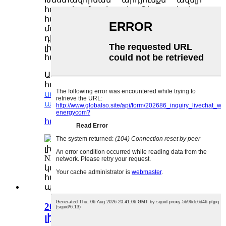
հզոր և ճշգրիտ է: Թեստավորիչը
հարմար է միաբջիջ մարտկոցի և
մարտկոցային փաթեթի լարման,
դիմադրության, տարողության և
լիցքաթափման հոսանքի ստուգման
համար:
Ավելի շատ տեղեկությունների
համար,
ուղարկեք մեզ հարցում և
ստացեք ձեր անվճար գնանշումը
այսօր։
հարցում
մանրամասն
20 Վ մարտկոցի լիցքավորման/
լիցքաթափման հզորության