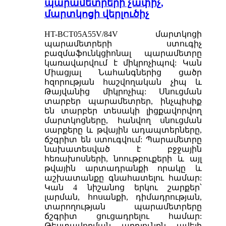
պարամետրերի չափիչ,
մարտկոցի վերլուծիչ
HT-BCT05A55V/84V մարտկոցի
պարամետրերի ստուգիչ
բազմաֆունկցիոնալ պարամետրը
կառավարվում է միկրոչիպով: Կան
Միացյալ Նահանգներից ցածր
հզորության հաշվողական չիպ և
Թայվանից միկրոչիպ: Սնուցման
տարբեր պարամետրեր, ինչպիսիք
են տարբեր տեսակի լիցքավորվող
մարտկոցները, հանվող սնուցման
սարքերը և թվային ադապտերները,
ճշգրիտ են ստուգվում: Պարամետրը
նախատեսված է բջջային
հեռախոսների, նոութբուքերի և այլ
թվային արտադրանքի որակը և
աշխատանքը գնահատելու համար:
Կան 4 նիշանոց երկու շարքեր՝
լարման, հոսանքի, դիմադրության,
տարողության պարամետրերը
ճշգրիտ ցուցադրելու համար:
Թեստավորման արդյունքն ավելի