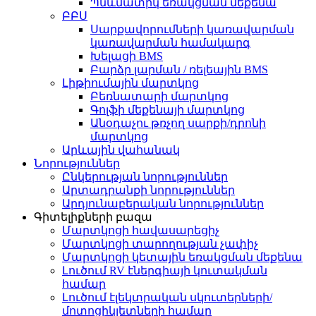
Պնևմատիկ եռակցման մեքենա
ԲԲՍ
Սարքավորումների կառավարման
կառավարման համակարգ
Խելացի BMS
Բարձր լարման / ռելեային BMS
Լիթիումային մարտկոց
Բեռնատարի մարտկոց
Գոլֆի մեքենայի մարտկոց
Անօդաչու թռչող սարքի/դրոնի
մարտկոց
Արևային վահանակ
Նորություններ
Ընկերության նորություններ
Արտադրանքի նորություններ
Արդյունաբերական նորություններ
Գիտելիքների բազա
Մարտկոցի հավասարեցիչ
Մարտկոցի տարողության չափիչ
Մարտկոցի կետային եռակցման մեքենա
Լուծում RV էներգիայի կուտակման
համար
Լուծում էլեկտրական սկուտերների/
մոտոցիկլետների համար