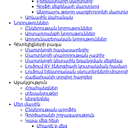
Բեռնատարի մարտկոց
Գոլֆի մեքենայի մարտկոց
Անօդաչու թռչող սարքի/դրոնի մարտկ
Արևային վահանակ
Նորություններ
Ընկերության նորություններ
Արտադրանքի նորություններ
Արդյունաբերական նորություններ
Գիտելիքների բազա
Մարտկոցի հավասարեցիչ
Մարտկոցի տարողության չափիչ
Մարտկոցի կետային եռակցման մեքենա
Լուծում RV էներգիայի կուտակման համար
Լուծում էլեկտրական սկուտերների/մոտոց
Հաճախակի տրվող հարցեր
Աջակցություն
Հրահանգներ
տեսանյութեր
ներբեռնել
Մեր մասին
Ընկերության պրոֆիլ
Գործարանի շրջագայություն
Կապ մեզ հետ
Միացե՛ք մեզ