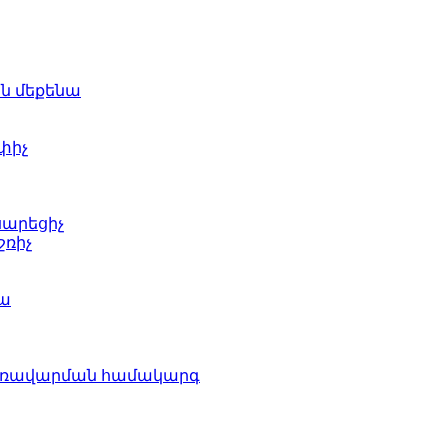
ն մեքենա
փիչ
արեցիչ
ռիչ
նա
առավարման համակարգ