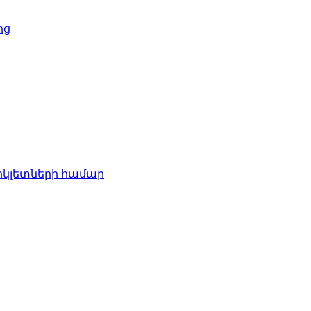
ոց
իկլետների համար