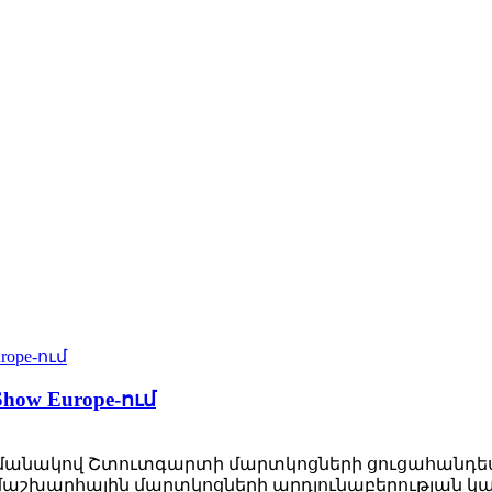
how Europe-ում
ժամանակով Շտուտգարտի մարտկոցների ցուցահանդես
աշխարհային մարտկոցների արդյունաբերության կար