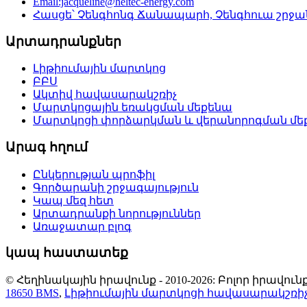
Email:jacqueline@heltec-energy.com
Հասցե՝ Չենգհոնգ Ճանապարհ, Չենգհուա շրջան,
Արտադրանքներ
Լիթիումային մարտկոց
ԲԲՍ
Ակտիվ հավասարակշռիչ
Մարտկոցային եռակցման մեքենա
Մարտկոցի փորձարկման և վերանորոգման մե
Արագ հղում
Ընկերության պրոֆիլ
Գործարանի շրջագայություն
Կապ մեզ հետ
Արտադրանքի նորություններ
Առաջատար բլոգ
կապ հաստատեք
© Հեղինակային իրավունք - 2010-2026: Բոլոր իրավ
18650 BMS
,
Լիթիումային մարտկոցի հավասարակշռի