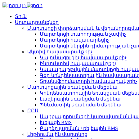
Տուն
Արտադրանքներ
Մարտկոցի փորձարկման և վերանորոգմա
Մարտկոցի տարողության չափիչ
Մարտկոցի հավասարեցիչ
Մարտկոցի ներքին դիմադրության չա
Ակտիվ հավասարակշռիչ
Կայունացուցիչ հավասարակշռիչ
Ինդուկտիվ հավասարակշռիչ
Կապարաթթվային մարտկոցի հավաս
Գեր-կոնդենսատորային հավասարակշ
Տրանսֆորմատորի հավասարակշռիչ
Մարտկոցային եռակցման մեքենա
Կոնդենսատորային եռակցման մեքե
Լազերային եռակցման մեքենա
Պնևմատիկ եռակցման մեքենա
ԲԲՍ
Սարքավորումների կառավարման կ
Խելացի BMS
Բարձր լարման / ռելեային BMS
Լիթիումային մարտկոց