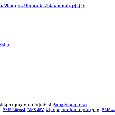
 Չենգդու, Սիչուան, Չինաստան, թիվ 16
քենա
ունքները պաշտպանված են։
Կայքի քարտեզ
չ
,
BMS Lifepo4
,
BMS 48V
,
Ակտիվ հավասարակշռիչ
,
BMS 4s