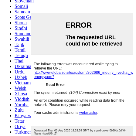
Slovenian
Somali
Samoan
Scots Gaelic
Shona
Sindhi
Sundanese
Swahili
Tajik
Tamil
Telugu
Thai
Ukrainian
Urdu
Uzbek
Vietnamese
Welsh
Xhosa
Yiddish
Yoruba
Zulu
Kinyarwanda
Tatar
Oriya
Turkmen