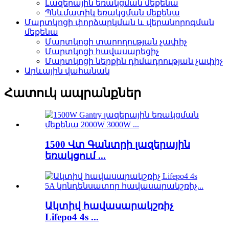
Լազերային եռակցման մեքենա
Պնևմատիկ եռակցման մեքենա
Մարտկոցի փորձարկման և վերանորոգման
մեքենա
Մարտկոցի տարողության չափիչ
Մարտկոցի հավասարեցիչ
Մարտկոցի ներքին դիմադրության չափիչ
Արևային վահանակ
Հատուկ ապրանքներ
1500 Վտ Գանտրի լազերային
եռակցում ...
Ակտիվ հավասարակշռիչ
Lifepo4 4s ...