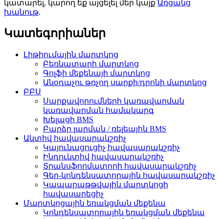
կատարել, կարող եք այցելել մեր կայք՝
Առցանց
խանութ
.
Կատեգորիաներ
Լիթիումային մարտկոց
Բեռնատարի մարտկոց
Գոլֆի մեքենայի մարտկոց
Անօդաչու թռչող սարքի/դրոնի մարտկոց
ԲԲՍ
Սարքավորումների կառավարման
կառավարման համակարգ
Խելացի BMS
Բարձր լարման / ռելեային BMS
Ակտիվ հավասարակշռիչ
Կայունացուցիչ հավասարակշռիչ
Ինդուկտիվ հավասարակշռիչ
Տրանսֆորմատորի հավասարակշռիչ
Գեր-կոնդենսատորային հավասարակշռիչ
Կապարաթթվային մարտկոցի
հավասարեցիչ
Մարտկոցային եռակցման մեքենա
Կոնդենսատորային եռակցման մեքենա