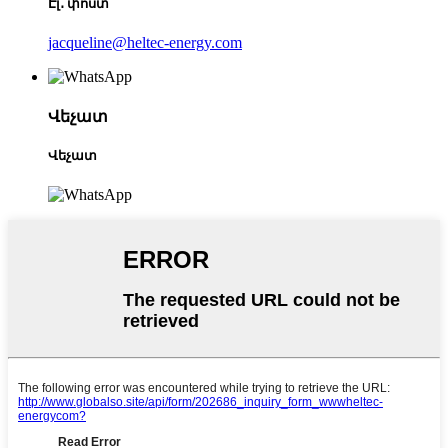
Էլ․ փոստ
jacqueline@heltec-energy.com
Վեչատ
Վեչատ