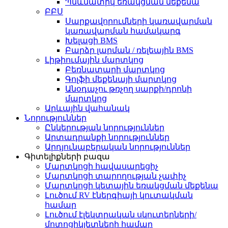
Պնևմատիկ եռակցման մեքենա
ԲԲՍ
Սարքավորումների կառավարման
կառավարման համակարգ
Խելացի BMS
Բարձր լարման / ռելեային BMS
Լիթիումային մարտկոց
Բեռնատարի մարտկոց
Գոլֆի մեքենայի մարտկոց
Անօդաչու թռչող սարքի/դրոնի
մարտկոց
Արևային վահանակ
Նորություններ
Ընկերության նորություններ
Արտադրանքի նորություններ
Արդյունաբերական նորություններ
Գիտելիքների բազա
Մարտկոցի հավասարեցիչ
Մարտկոցի տարողության չափիչ
Մարտկոցի կետային եռակցման մեքենա
Լուծում RV էներգիայի կուտակման
համար
Լուծում էլեկտրական սկուտերների/
մոտոցիկլետների համար