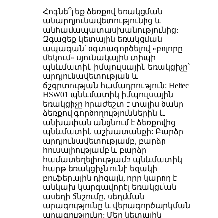
Հոգնե՞լ եք ձեռքով եռակցման
անարդյունավետությունից և
անհամապատասխանությունից:
Զգացեք կետային եռակցման
ապագան՝ օգտագործելով «բոլորը
մեկում» սյունակային տիպի
պնևմատիկ իմպուլսային եռակցիչը՝
արդյունավետության և
ճշգրտության համադրություն: Heltec
HSW01 պնևմատիկ իմպուլսային
եռակցիչը հրաժեշտ է տալիս ծանր
ձեռքով գործողություններին և
անխափան անցնում է ձեռքովից
պնևմատիկ աշխատանքի: Բարձր
արդյունավետությամբ, բարձր
հուսալիությամբ և բարձր
համատեղելիությամբ պնևմատիկ
հարթ եռակցիչն ունի եզակի
բուֆերային դիզայն, որը կարող է
անկախ կարգավորել եռակցման
ասեղի ճնշումը, սեղմման
արագությունը և վերագործարկման
արագությունը: Մեր կետային