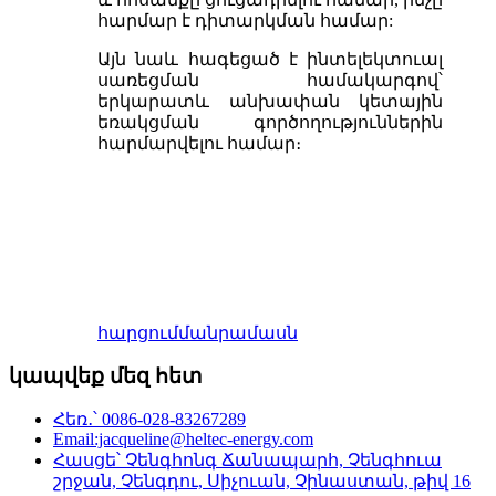
հարմար է դիտարկման համար:
Այն նաև հագեցած է ինտելեկտուալ
սառեցման համակարգով՝
երկարատև անխափան կետային
եռակցման գործողություններին
հարմարվելու համար։
հարցում
մանրամասն
կապվեք մեզ հետ
Հեռ․՝ 0086-028-83267289
Email:jacqueline@heltec-energy.com
Հասցե՝ Չենգհոնգ Ճանապարհ, Չենգհուա
շրջան, Չենգդու, Սիչուան, Չինաստան, թիվ 16