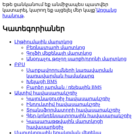
Եթե ​​ցանկանում եք անմիջապես պատվեր
կատարել, կարող եք այցելել մեր կայք՝
Առցանց
խանութ
.
Կատեգորիաներ
Լիթիումային մարտկոց
Բեռնատարի մարտկոց
Գոլֆի մեքենայի մարտկոց
Անօդաչու թռչող սարքի/դրոնի մարտկոց
ԲԲՍ
Սարքավորումների կառավարման
կառավարման համակարգ
Խելացի BMS
Բարձր լարման / ռելեային BMS
Ակտիվ հավասարակշռիչ
Կայունացուցիչ հավասարակշռիչ
Ինդուկտիվ հավասարակշռիչ
Տրանսֆորմատորի հավասարակշռիչ
Գեր-կոնդենսատորային հավասարակշռիչ
Կապարաթթվային մարտկոցի
հավասարեցիչ
Մարտկոցային եռակցման մեքենա