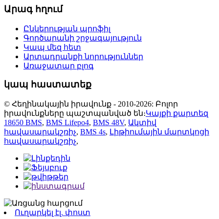
Արագ հղում
Ընկերության պրոֆիլ
Գործարանի շրջագայություն
Կապ մեզ հետ
Արտադրանքի նորություններ
Առաջատար բլոգ
կապ հաստատեք
© Հեղինակային իրավունք - 2010-2026: Բոլոր
իրավունքները պաշտպանված են։
Կայքի քարտեզ
18650 BMS
,
BMS Lifepo4
,
BMS 48V
,
Ակտիվ
հավասարակշռիչ
,
BMS 4s
,
Լիթիումային մարտկոցի
հավասարակշռիչ
,
Ուղարկել էլ. փոստ