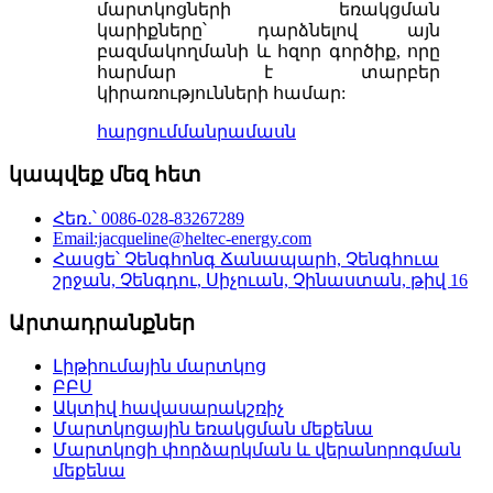
մարտկոցների եռակցման
կարիքները՝ դարձնելով այն
բազմակողմանի և հզոր գործիք, որը
հարմար է տարբեր
կիրառությունների համար:
հարցում
մանրամասն
կապվեք մեզ հետ
Հեռ․՝ 0086-028-83267289
Email:jacqueline@heltec-energy.com
Հասցե՝ Չենգհոնգ Ճանապարհ, Չենգհուա
շրջան, Չենգդու, Սիչուան, Չինաստան, թիվ 16
Արտադրանքներ
Լիթիումային մարտկոց
ԲԲՍ
Ակտիվ հավասարակշռիչ
Մարտկոցային եռակցման մեքենա
Մարտկոցի փորձարկման և վերանորոգման
մեքենա