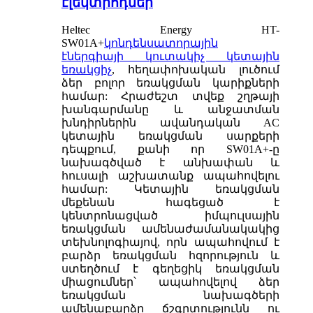
էլեկտրոդներ
Heltec Energy HT-
SW01A+
կոնդենսատորային
էներգիայի կուտակիչ կետային
եռակցիչ
, հեղափոխական լուծում
ձեր բոլոր եռակցման կարիքների
համար: Հրաժեշտ տվեք շղթայի
խանգարմանը և անջատման
խնդիրներին ավանդական AC
կետային եռակցման սարքերի
դեպքում, քանի որ SW01A+-ը
նախագծված է անխափան և
հուսալի աշխատանք ապահովելու
համար: Կետային եռակցման
մեքենան հագեցած է
կենտրոնացված իմպուլսային
եռակցման ամենաժամանակակից
տեխնոլոգիայով, որն ապահովում է
բարձր եռակցման հզորություն և
ստեղծում է գեղեցիկ եռակցման
միացումներ՝ ապահովելով ձեր
եռակցման նախագծերի
ամենաբարձր ճշգրտությունն ու