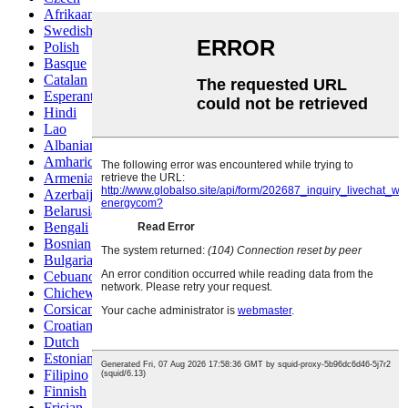
Afrikaans
Swedish
Polish
Basque
Catalan
Esperanto
Hindi
Lao
Albanian
Amharic
Armenian
Azerbaijani
Belarusian
Bengali
Bosnian
Bulgarian
Cebuano
Chichewa
Corsican
Croatian
Dutch
Estonian
Filipino
Finnish
Frisian