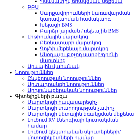
Պնևմատիկ եռակցման մեքենա
ԲԲՍ
Սարքավորումների կառավարման
կառավարման համակարգ
Խելացի BMS
Բարձր լարման / ռելեային BMS
Լիթիումային մարտկոց
Բեռնատարի մարտկոց
Գոլֆի մեքենայի մարտկոց
Անօդաչու թռչող սարքի/դրոնի
մարտկոց
Արևային վահանակ
Նորություններ
Ընկերության նորություններ
Արտադրանքի նորություններ
Արդյունաբերական նորություններ
Գիտելիքների բազա
Մարտկոցի հավասարեցիչ
Մարտկոցի տարողության չափիչ
Մարտկոցի կետային եռակցման մեքենա
Լուծում RV էներգիայի կուտակման
համար
Լուծում էլեկտրական սկուտերների/
մոտոցիկլետների համար