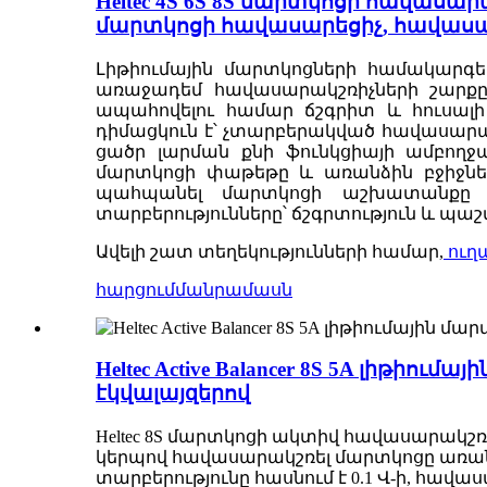
Heltec 4S 6S 8S մարտկոցի հավասա
մարտկոցի հավասարեցիչ, հավաս
Լիթիումային մարտկոցների համակարգե
առաջադեմ հավասարակշռիչների շարքը
ապահովելու համար ճշգրիտ և հուսալի
դիմացկուն է՝ չտարբերակված հավասար
ցածր լարման քնի ֆունկցիայի ամբողջ
մարտկոցի փաթեթը և առանձին բջիջները
պահպանել մարտկոցի աշխատանքը և 
տարբերությունները՝ ճշգրտություն և պա
Ավելի շատ տեղեկությունների համար,
ուղ
հարցում
մանրամասն
Heltec Active Balancer 8S 5A լիթ
էկվալայզերով
Heltec 8S մարտկոցի ակտիվ հավասարակշ
կերպով հավասարակշռել մարտկոցը առանց
տարբերությունը հասնում է 0.1 Վ-ի, հավ