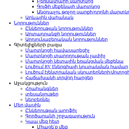
Բեռնատարի մարտկոց
Գոլֆի մեքենայի մարտկոց
Անօդաչու թռչող սարքի/դրոնի մարտկ
Արևային վահանակ
Նորություններ
Ընկերության նորություններ
Արտադրանքի նորություններ
Արդյունաբերական նորություններ
Գիտելիքների բազա
Մարտկոցի հավասարեցիչ
Մարտկոցի տարողության չափիչ
Մարտկոցի կետային եռակցման մեքենա
Լուծում RV էներգիայի կուտակման համար
Լուծում էլեկտրական սկուտերների/մոտոց
Հաճախակի տրվող հարցեր
Աջակցություն
Հրահանգներ
տեսանյութեր
ներբեռնել
Մեր մասին
Ընկերության պրոֆիլ
Գործարանի շրջագայություն
Կապ մեզ հետ
Միացե՛ք մեզ