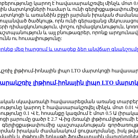
արբերությունը կարող է հավասարակշռվել մինչև մոտ 0
ային մարտկոցների համար և ունի գերլիցքաթափում
մարտկոցի և առանձին բջջի լարման իրական ժամանակ
նված ծածկույթ, որն ունի գերազանց մեկուսացում,
ի դիմացկունություն, փոշու դիմացկունություն, կոռ
աշտպանություն և այլ բնութագրեր, որոնք արդյուն
ն ու հուսալիությունը:
րկեք մեզ հարցում և ստացեք ձեր անվճար գնանշումը
արակշռիչ լիթիում-իոնային լիպո LTO մար
ղջական սկավառակի հավասարեցման առանց տարբեր
ությունը կարող է հավասարակշռվել մինչև մոտ 0.01
ությունը 0.1 Վ է, հոսանքը կազմում է մոտ 0.5 Ա (ի
ցի լարումը ցածր է 2.7 Վ-ից (եռակի լիթիում/լիթիու
նի գերլիցքաթափումից պաշտպանության գործառույ
րման իրական ժամանակում ցուցադրմանը, իսկ թվային
ւմային և լիթիումի երկաթի ֆոսֆատային մարտկոցնե