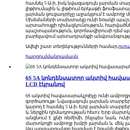
հասնել 5 Ա-ի, իսկ նվազագույն լարման տ
լիթիումային և լիթիում-երկաթի ֆոսֆատ
լարման ցուցադրիչը աջակցում է ամբողջ 
Սխեմաների տախտակը ունի եռակի պաշտպա
արտահոսքի դիմացկունություն, հարվածներ
պաշտպանություն, կորոնավիրուսի դեմ պ
բարելավում արտադրանքի անվտանգություն
Ավելի շատ տեղեկությունների համար,
ուղա
հարցում
մանրամասն
6S 5A կոնդենսատոր ակտիվ հավաս
LCD էկրանով
6S ակտիվ հավասարակշռիչը ունի ամբո
գործառույթ: Նվազագույն լարման տարբեր
կարող է հասնել 5 Ա-ի: Երբ լարման տարբեր
և ներքին դիմադրության հետ): Երբ մարտկո
անցնում է քնի ռեժիմի, ինչպես նաև ու
մարտկոցի ամբողջ խմբի լարման և մեկ լա
Այս արտադրանքը հարմար է եռակի լիթիո