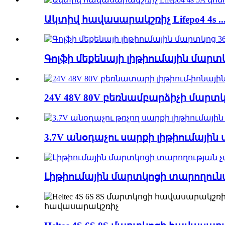
Ակտիվ հավասարակշռիչ Lifepo4 4s ..
Գոլֆի մեքենայի լիթիումային մարտկո
24V 48V 80V բեռնամբարձիչի մարտկո
3.7V անօդաչու սարքի լիթիումային 
Լիթիումային մարտկոցի տարողունակ