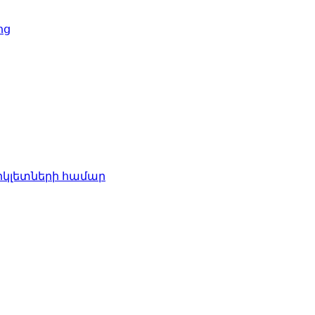
ոց
իկլետների համար