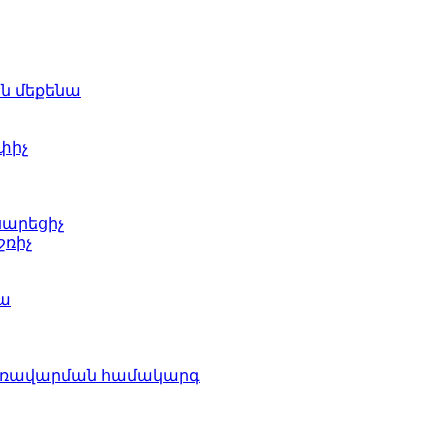
ն մեքենա
փիչ
արեցիչ
ռիչ
նա
առավարման համակարգ