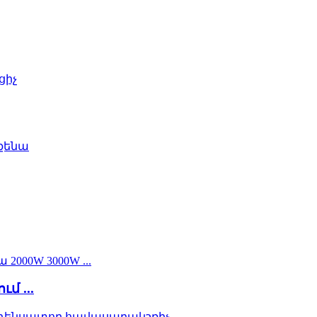
ցիչ
քենա
մ ...