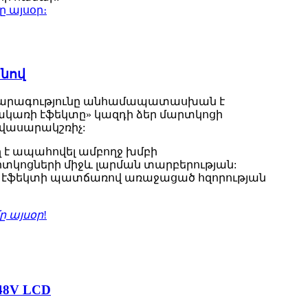
ը այսօր։
անով
ան արագությունը անհամապատասխան է
տակառի էֆեկտը» կազդի ձեր մարտկոցի
ավասարակշռիչ:
 է ապահովել ամբողջ խմբի
րտկոցների միջև լարման տարբերության:
ռի էֆեկտի պատճառով առաջացած հզորության
ը այսօր
!
8V LCD