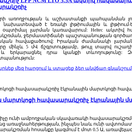
րակշռիչ LFP NCM LTO 5.5A ակտիվ հավասար
արակշռիչ
րի առողջության և աշխատանքի պահպանման լուծո
 նախատեսված է եռակի լիթիումային և լիթիում
 օպտիմալ լարման կառավարում: Heltec ակտիվ 
ակշռման, ջերմաստիճանի պաշտպանության գործառո
ական հավաքածուով: Իրական ժամանակի լարման 
 մինչև 5 մՎ ճշգրտությամբ, թույլ տալով ուշադ
երկարացնել դրա կյանքի տևողությունը: Զգ
շտպանություն:
արկեք մեզ հարցում և ստացեք ձեր անվճար գնանշում
իումային մարտկոցի հավասարակշռիչ էկրանայի
ռիչը ունի ամբողջական սկավառակի հավասարակշռմա
 առաջնահերթության, ինչպես նաև ունի ավտոմատ ց
ասարակշռման հոսանքը կազմում է մոտ 0.5 Ա, առավե