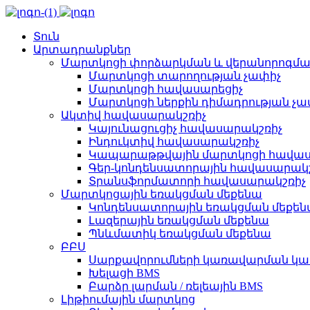
Տուն
Արտադրանքներ
Մարտկոցի փորձարկման և վերանորոգմա
Մարտկոցի տարողության չափիչ
Մարտկոցի հավասարեցիչ
Մարտկոցի ներքին դիմադրության չա
Ակտիվ հավասարակշռիչ
Կայունացուցիչ հավասարակշռիչ
Ինդուկտիվ հավասարակշռիչ
Կապարաթթվային մարտկոցի հավաս
Գեր-կոնդենսատորային հավասարակշ
Տրանսֆորմատորի հավասարակշռիչ
Մարտկոցային եռակցման մեքենա
Կոնդենսատորային եռակցման մեքե
Լազերային եռակցման մեքենա
Պնևմատիկ եռակցման մեքենա
ԲԲՍ
Սարքավորումների կառավարման կ
Խելացի BMS
Բարձր լարման / ռելեային BMS
Լիթիումային մարտկոց