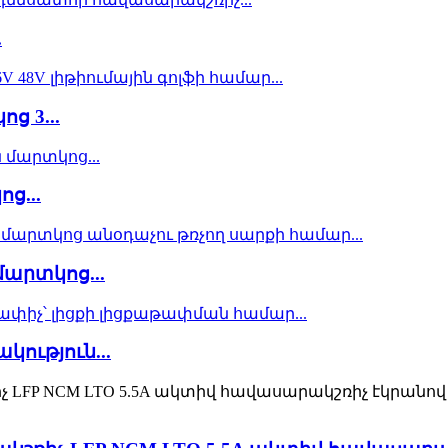
.
ց 3...
ց...
մարտկոց...
ություն...